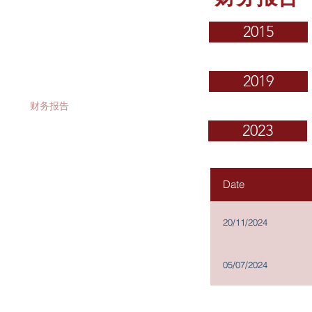
投资者关系
2015
公司资料
公告及通函
2019
财务报告
2023
股价资料
新闻稿
Date
投资者联系
20/11/2024
建议出售之计划文件: 备查文件
公司组织章程细则及大纲
05/07/2024
提名选任董事之程序