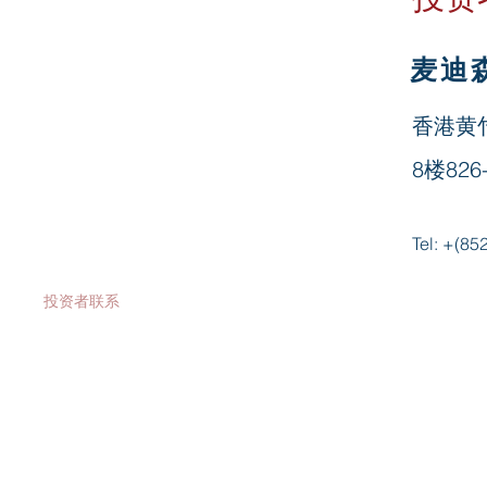
投资者关系
麦迪
公司资料
公告及通函
香港黄竹
财务报告
8楼826
股价资料
Tel: +(
新闻
发布
投资者联系
建议出售之计划文件: 备查文件
公司组织章程细则及大纲
提名选任董事之程序
董事会委员会职权范围