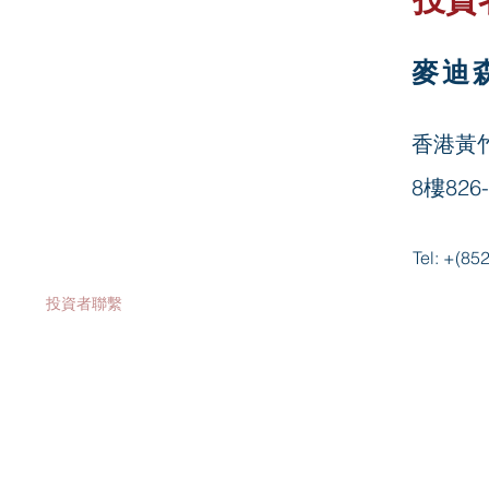
投資者關係
麥迪
公司資料
公告及通函
香港黃竹
財務報告
8樓826
股價資料
Tel: +(
新聞
發布
​投資者聯繫
建議出售之計劃文件: 備查文件
公司組織章程細則及大綱
提名選任董事之程序