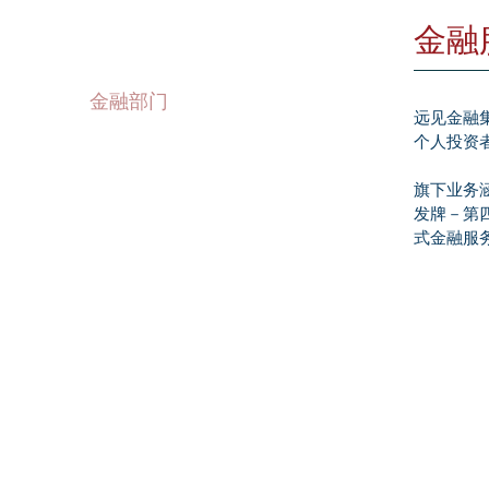
旗下业务
金融
金融部门
远见金融集团
-
资产管理
个人投资
-
金融信贷
旗下业务
高端酒贸易部门
发牌－第
式金融服
高端名酒零售与批发
-
葡萄酒仓储服务
-
Wine Trading Sector