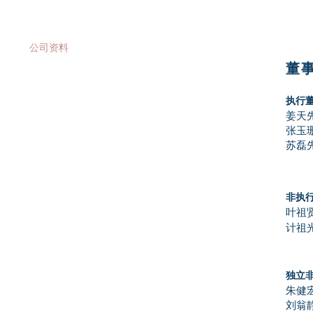
投资者关系
公司资料
董
公告及通函
执行
财务报告
姜天
​张玉
股价资料
​苏磊
新闻发布
投资者联系
非执
叶祖
建议出售之计划文件: 备查文件
计祖
公司组织章程细则及大纲
独立
提名选任董事之程序
朱健
刘翁