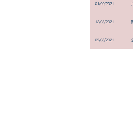
01/09/2021
12/08/2021
09/08/2021
Copyright@2019
Madison Holdings Group Limited. All Right
Units 826-828, 8/F, One Island South, 2 Heung Yip Road,
Wong Chuk Hang, Hong Kong
Tel: + (852) 2200 9188