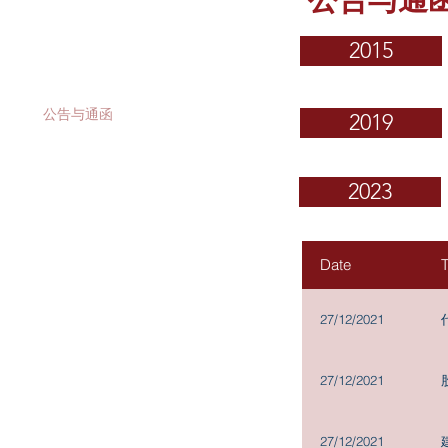
投资者关系
2015
公司资料
公告与通函
2019
财务报告
2023
股价资料
新闻稿
Date
T
投资者联系
27/12/2021
建议出售之计划文件: 备查文件
公司组织章程细则及大纲
27/12/2021
提名选任董事之程序
27/12/2021