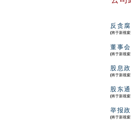
投资者关系
公司资料
反贪腐
公告及通函
(将于新视窗
财务报告
董事会
(将于新视窗
股价资料
股息政
新闻
发布
(将于新视窗
投资者联系
股东通
建议出售之计划文件: 备查文件
(将于新视窗
公司组织章程细则及大纲
举报政
(将于新视窗
提名选任董事之程序
董事会委员会职权范围