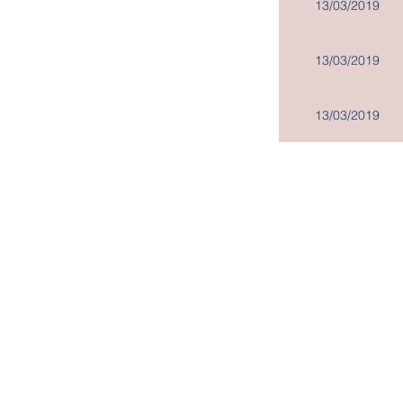
13/03/2019
13/03/2019
13/03/2019
Copyright@2019
Madison Holdings Group Limited. All Right
Units 826-828, 8/F, One Island South, 2 Heung Yip Road,
Wong Chuk Hang, Hong Kong
Tel: + (852) 2200 9188