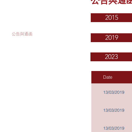
公告與通
投資者關係
2015
公司資料
公告與通函
2019
財務報告
2023
股價資料
新聞稿
Date
​投資者聯繫
13/03/2019
建議出售之計劃文件: 備查文件
13/03/2019
公司組織章程細則及大綱
提名選任董事之程序
13/03/2019